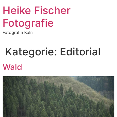
Zum
Heike Fischer
Inhalt
springen
Fotografie
Fotografin Köln
Kategorie:
Editorial
Wald