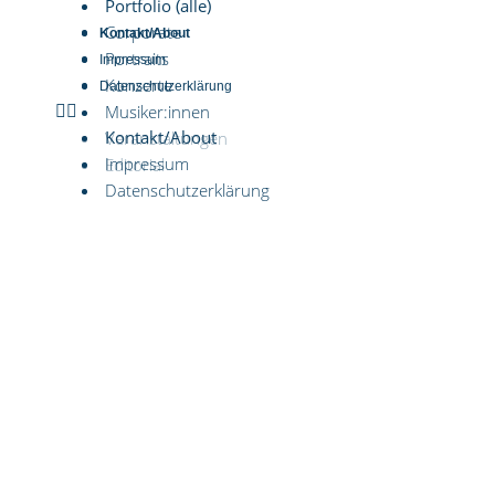
Portfolio (alle)
Corporate
Kontakt/About
Portraits
Impressum
Konzerte
Datenschutzerklärung
Musiker:innen
Kontakt/About
Veranstaltungen
Impressum
Editorial
Datenschutzerklärung