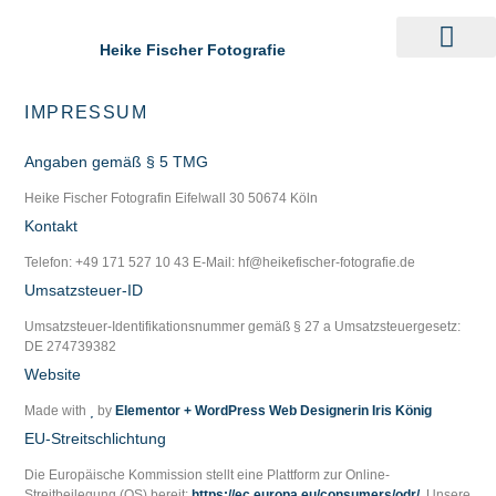
Heike Fischer Fotografie
IMPRESSUM
Angaben gemäß § 5 TMG
Heike Fischer Fotografin Eifelwall 30 50674 Köln
Kontakt
Telefon: +49 171 527 10 43 E-Mail: hf@heikefischer-fotografie.de
Umsatzsteuer-ID
Umsatzsteuer-Identifikationsnummer gemäß § 27 a Umsatzsteuergesetz:
DE 274739382
Website
Made with
by
Elementor + WordPress Web Designerin Iris König
EU-Streitschlichtung
Die Europäische Kommission stellt eine Plattform zur Online-
Streitbeilegung (OS) bereit:
https://ec.europa.eu/consumers/odr/
. Unsere