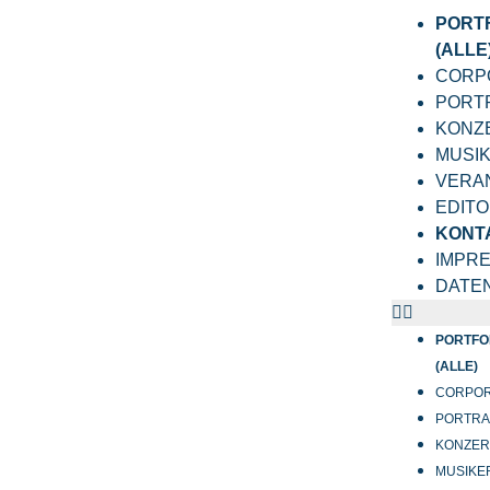
PORT
(ALLE
CORP
PORT
KONZ
MUSI
VERA
EDITO
KONT
IMPR
DATE
PORTFO
(ALLE)
CORPO
PORTRA
KONZER
MUSIKE